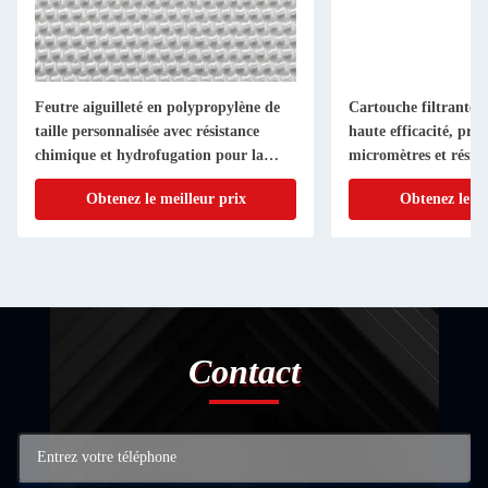
Feutre aiguilleté en polypropylène de
Cartouche filtrante pl
taille personnalisée avec résistance
haute efficacité, préc
chimique et hydrofugation pour la
micromètres et résist
filtration industrielle
température de 80 à
Obtenez le meilleur prix
Obtenez le me
Contact