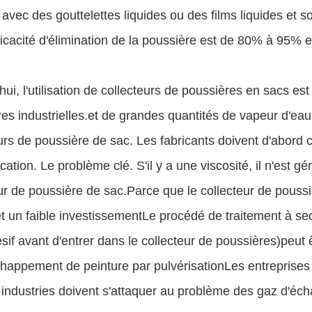
n avec des gouttelettes liquides ou des films liquides et 
fficacité d'élimination de la poussière est de 80% à 95% et
hui, l'utilisation de collecteurs de poussières en sacs es
es industrielles.et de grandes quantités de vapeur d'ea
urs de poussière de sac. Les fabricants doivent d'abord co
fication. Le problème clé. S'il y a une viscosité, il n'es
ur de poussière de sac.Parce que le collecteur de poussi
t un faible investissementLe procédé de traitement à sec
sif avant d'entrer dans le collecteur de poussières)peut êt
happement de peinture par pulvérisationLes entreprises 
 industries doivent s'attaquer au problème des gaz d'éc