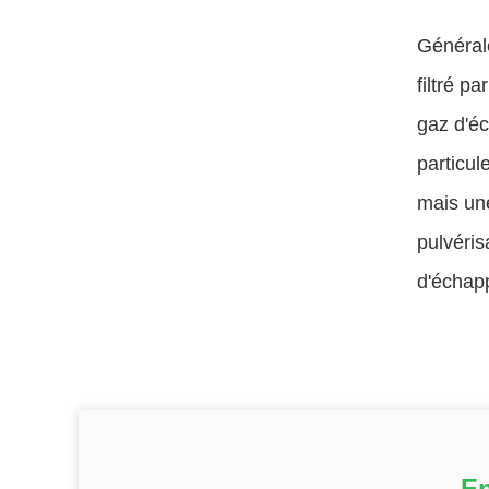
Générale
filtré p
gaz d'é
particul
mais une
pulvéris
d'échap
En