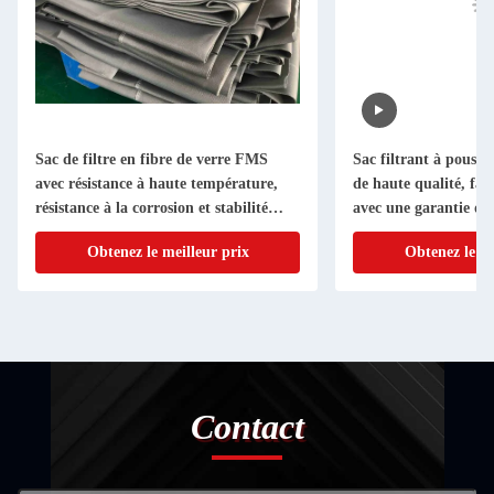
Sac de filtre en fibre de verre FMS
Sac filtrant à pouss
avec résistance à haute température,
de haute qualité, fa
résistance à la corrosion et stabilité
avec une garantie de 
dimensionnelle pour l'élimination de la
filtration de l'air ind
Obtenez le meilleur prix
Obtenez le me
poussière industrielle
Contact