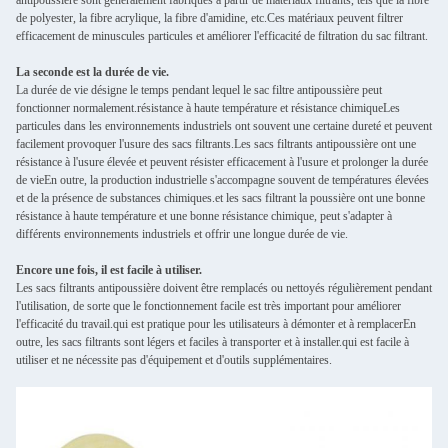
antipoussière sont généralement fabriqués à partir de matériaux filtrants, tels que la fibre
de polyester, la fibre acrylique, la fibre d'amidine, etc.Ces matériaux peuvent filtrer
efficacement de minuscules particules et améliorer l'efficacité de filtration du sac filtrant.
La seconde est la durée de vie.
La durée de vie désigne le temps pendant lequel le sac filtre antipoussière peut
fonctionner normalement.résistance à haute température et résistance chimiqueLes
particules dans les environnements industriels ont souvent une certaine dureté et peuvent
facilement provoquer l'usure des sacs filtrants.Les sacs filtrants antipoussière ont une
résistance à l'usure élevée et peuvent résister efficacement à l'usure et prolonger la durée
de vieEn outre, la production industrielle s'accompagne souvent de températures élevées
et de la présence de substances chimiques.et les sacs filtrant la poussière ont une bonne
résistance à haute température et une bonne résistance chimique, peut s'adapter à
différents environnements industriels et offrir une longue durée de vie.
Encore une fois, il est facile à utiliser.
Les sacs filtrants antipoussière doivent être remplacés ou nettoyés régulièrement pendant
l'utilisation, de sorte que le fonctionnement facile est très important pour améliorer
l'efficacité du travail.qui est pratique pour les utilisateurs à démonter et à remplacerEn
outre, les sacs filtrants sont légers et faciles à transporter et à installer.qui est facile à
utiliser et ne nécessite pas d'équipement et d'outils supplémentaires.