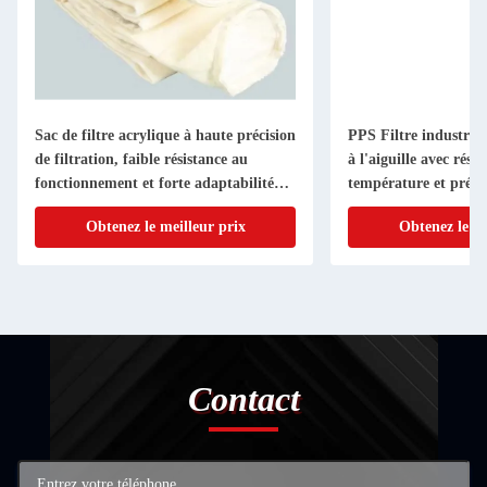
Sac de filtre acrylique à haute précision
PPS Filtre industriel
de filtration, faible résistance au
à l'aiguille avec rési
fonctionnement et forte adaptabilité
température et précis
environnementale pour l'élimination
de 99,9% pour résist
Obtenez le meilleur prix
Obtenez le me
des poussières industrielles
chimique
Contact