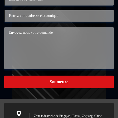
Soumettre
Zone industrielle de Pingqiao, Tiantai, Zhejiang, Chine