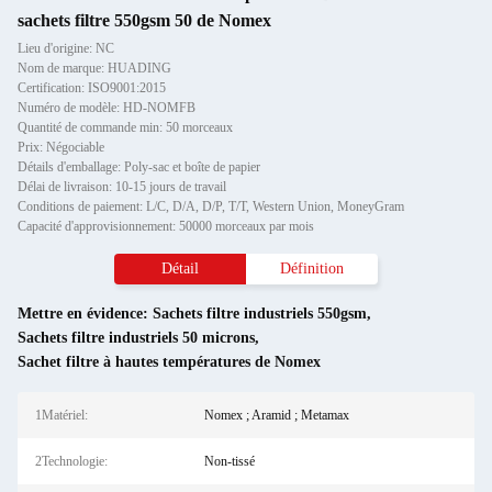
sachets filtre 550gsm 50 de Nomex
Lieu d'origine: NC
Nom de marque: HUADING
Certification: ISO9001:2015
Numéro de modèle: HD-NOMFB
Quantité de commande min: 50 morceaux
Prix: Négociable
Détails d'emballage: Poly-sac et boîte de papier
Délai de livraison: 10-15 jours de travail
Conditions de paiement: L/C, D/A, D/P, T/T, Western Union, MoneyGram
Capacité d'approvisionnement: 50000 morceaux par mois
Détail
Définition
Mettre en évidence:
Sachets filtre industriels 550gsm
,
Sachets filtre industriels 50 microns
,
Sachet filtre à hautes températures de Nomex
1Matériel:
Nomex ; Aramid ; Metamax
2Technologie:
Non-tissé