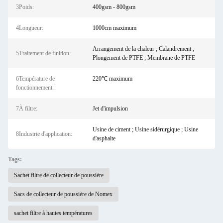
3Poids:
400gsm - 800gsm
4Longueur:
1000cm maximum
Arrangement de la chaleur ; Calandrement ;
5Traitement de finition:
Plongement de PTFE ; Membrane de PTFE
6Température de
220℃ maximum
fonctionnement:
7À filtre:
Jet d'impulsion
Usine de ciment ; Usine sidérurgique ; Usine
8Industrie d'application:
d'asphalte
Tags:
Sachet filtre de collecteur de poussière
Sacs de collecteur de poussière de Nomex
sachet filtre à hautes températures