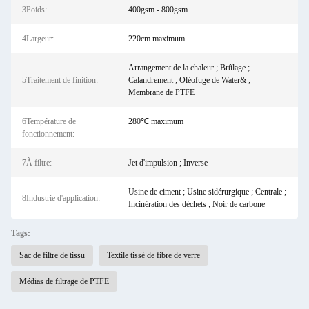
3Poids:
400gsm - 800gsm
4Largeur:
220cm maximum
Arrangement de la chaleur ; Brûlage ;
5Traitement de finition:
Calandrement ; Oléofuge de Water& ;
Membrane de PTFE
6Température de
280℃ maximum
fonctionnement:
7À filtre:
Jet d'impulsion ; Inverse
Usine de ciment ; Usine sidérurgique ; Centrale ;
8Industrie d'application:
Incinération des déchets ; Noir de carbone
Tags:
Sac de filtre de tissu
Textile tissé de fibre de verre
Médias de filtrage de PTFE