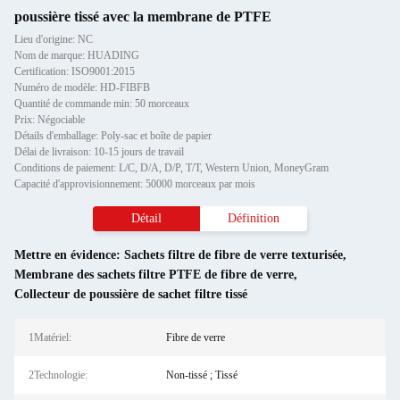
poussière tissé avec la membrane de PTFE
Lieu d'origine: NC
Nom de marque: HUADING
Certification: ISO9001:2015
Numéro de modèle: HD-FIBFB
Quantité de commande min: 50 morceaux
Prix: Négociable
Détails d'emballage: Poly-sac et boîte de papier
Délai de livraison: 10-15 jours de travail
Conditions de paiement: L/C, D/A, D/P, T/T, Western Union, MoneyGram
Capacité d'approvisionnement: 50000 morceaux par mois
Détail
Définition
Mettre en évidence:
Sachets filtre de fibre de verre texturisée
,
Membrane des sachets filtre PTFE de fibre de verre
,
Collecteur de poussière de sachet filtre tissé
1Matériel:
Fibre de verre
2Technologie:
Non-tissé ; Tissé