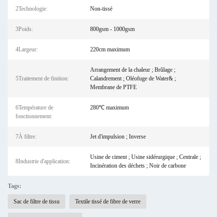
2Technologie:
Non-tissé
3Poids:
800gsm - 1000gsm
4Largeur:
220cm maximum
Arrangement de la chaleur ; Brûlage ;
5Traitement de finition:
Calandrement ; Oléofuge de Water& ;
Membrane de PTFE
6Température de
280℃ maximum
fonctionnement:
7À filtre:
Jet d'impulsion ; Inverse
Usine de ciment ; Usine sidérurgique ; Centrale ;
8Industrie d'application:
Incinération des déchets ; Noir de carbone
Tags:
Sac de filtre de tissu
Textile tissé de fibre de verre