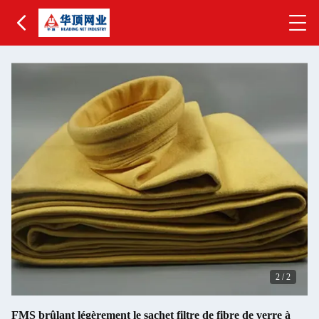
2
/
2
FMS brûlant légèrement le sachet filtre de fibre de verre à