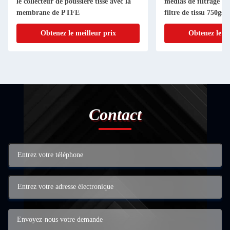
le collecteur de poussière tissé avec la
médias de filtrage d
membrane de PTFE
filtre de tissu 750gsm
Obtenez le meilleur prix
Obtenez le me
Contact