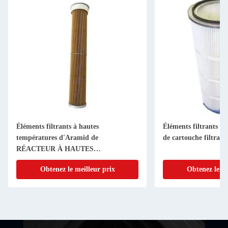
Éléments filtrants à hautes
Éléments filtrants pli
températures d'Aramid de
de cartouche filtrant
RÉACTEUR À HAUTES
TEMPÉRATURES, cartouche filtrante
Obtenez le meilleur prix
Obtenez le me
de membrane de polyester