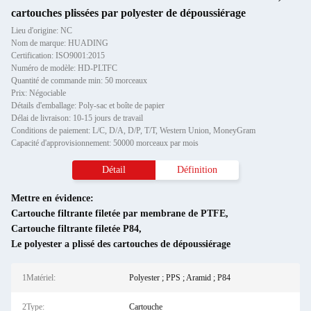
cartouches plissées par polyester de dépoussiérage
Lieu d'origine: NC
Nom de marque: HUADING
Certification: ISO9001:2015
Numéro de modèle: HD-PLTFC
Quantité de commande min: 50 morceaux
Prix: Négociable
Détails d'emballage: Poly-sac et boîte de papier
Délai de livraison: 10-15 jours de travail
Conditions de paiement: L/C, D/A, D/P, T/T, Western Union, MoneyGram
Capacité d'approvisionnement: 50000 morceaux par mois
Détail
Définition
Mettre en évidence:
Cartouche filtrante filetée par membrane de PTFE
,
Cartouche filtrante filetée P84
,
Le polyester a plissé des cartouches de dépoussiérage
1Matériel:
Polyester ; PPS ; Aramid ; P84
2Type:
Cartouche