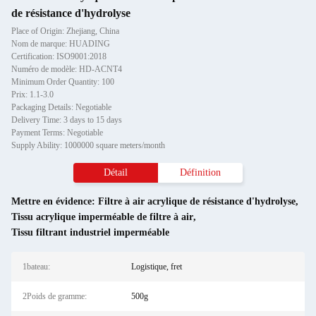
de résistance d'hydrolyse
Place of Origin: Zhejiang, China
Nom de marque: HUADING
Certification: ISO9001:2018
Numéro de modèle: HD-ACNT4
Minimum Order Quantity: 100
Prix: 1.1-3.0
Packaging Details: Negotiable
Delivery Time: 3 days to 15 days
Payment Terms: Negotiable
Supply Ability: 1000000 square meters/month
Détail
Définition
Mettre en évidence:
Filtre à air acrylique de résistance d'hydrolyse
,
Tissu acrylique imperméable de filtre à air
,
Tissu filtrant industriel imperméable
1bateau:
Logistique, fret
2Poids de gramme:
500g