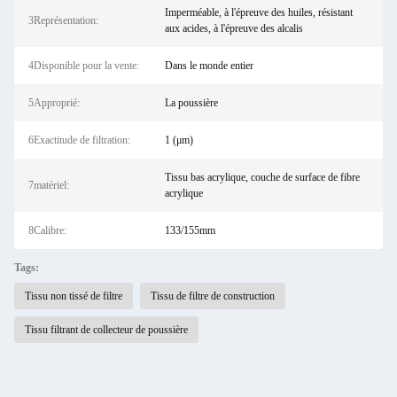
Imperméable, à l'épreuve des huiles, résistant
3Représentation:
aux acides, à l'épreuve des alcalis
4Disponible pour la vente:
Dans le monde entier
5Approprié:
La poussière
6Exactitude de filtration:
1 (μm)
Tissu bas acrylique, couche de surface de fibre
7matériel:
acrylique
8Calibre:
133/155mm
Tags:
Tissu non tissé de filtre
Tissu de filtre de construction
Tissu filtrant de collecteur de poussière