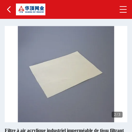
2
/
3
Filtre à air acrylique industriel imperméable de tissu filtrant