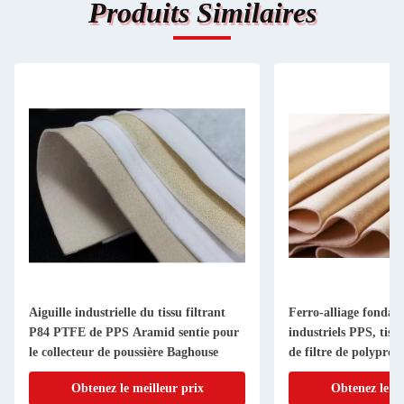
Produits Similaires
Aiguille industrielle du tissu filtrant
Ferro-alliage fondant 
P84 PTFE de PPS Aramid sentie pour
industriels PPS, tissu
le collecteur de poussière Baghouse
de filtre de polyprop
Obtenez le meilleur prix
Obtenez le me