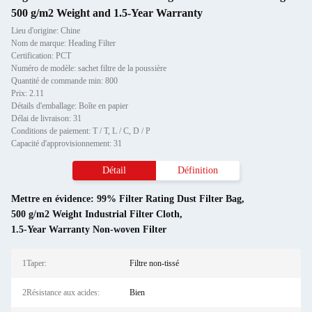
500 g/m2 Weight and 1.5-Year Warranty
Lieu d'origine: Chine
Nom de marque: Heading Filter
Certification: PCT
Numéro de modèle: sachet filtre de la poussière
Quantité de commande min: 800
Prix: 2.11
Détails d'emballage: Boîte en papier
Délai de livraison: 31
Conditions de paiement: T / T, L / C, D / P
Capacité d'approvisionnement: 31
Détail
Définition
Mettre en évidence:
99% Filter Rating Dust Filter Bag
,
500 g/m2 Weight Industrial Filter Cloth
,
1.5-Year Warranty Non-woven Filter
1Taper:
Filtre non-tissé
2Résistance aux acides:
Bien