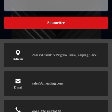
Soumettre
Zone industrielle de Pingqiao, Tiantai, Zhejiang, Chine
Adresse
sales@zjhuading.com
E-mail
0086-576-83670555