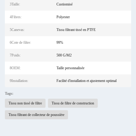
3Taille:
Custiomisé
4Fibres:
Polyester
5Canevas:
Tissu filtrant tissé en PTFE
6Cote de filtre:
99%
7Poids:
500 G/M2
8OEM:
Taille personnalisée
9Installation:
Facilité d'installation et ajustement optimal
Tags:
Tissu non tissé de filtre
Tissu de filtre de construction
Tissu filtrant de collecteur de poussière