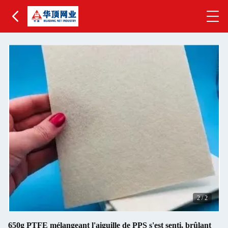
2
/
2
650g PTFE mélangeant l'aiguille de PPS s'est senti, brûlant