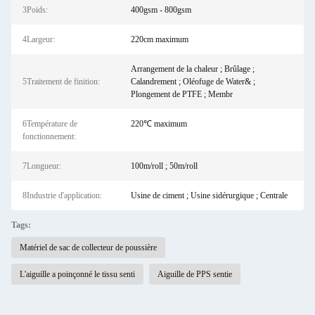
3Poids:
400gsm - 800gsm
4Largeur:
220cm maximum
Arrangement de la chaleur ; Brûlage ;
5Traitement de finition:
Calandrement ; Oléofuge de Water& ;
Plongement de PTFE ; Membr
6Température de
220℃ maximum
fonctionnement:
7Longueur:
100m/roll ; 50m/roll
8Industrie d'application:
Usine de ciment ; Usine sidérurgique ; Centrale
Tags:
Matériel de sac de collecteur de poussière
L'aiguille a poinçonné le tissu senti
Aiguille de PPS sentie