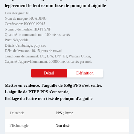
légèrement le feutre non tissé de poinçon d'aiguille
Lieu d'origine: NC
Nom de marque: HUADING
Certification: ISO9001:2015
Numéro de modèle: HD-PPSNF
Quantité de commande min: 100 mètres carrés
Prix: Négociable
Détails d'emballage: poly-sac
Délai de livraison: 10-15 jours de travail
Conditions de paiement: L/C, D/A, D/P, T/T, Western Union,
Capacité d'approvisionnement: 200000 mètres carrés par mois
Détail
Définition
Mettre en évidence:
l'aiguille de 650g PPS s'est sentie
,
L'aiguille de PTFE PPS s'est sentie
,
Brûlage du feutre non tissé de poinçon d'aiguille
1Matériel:
PPS ; Ryton
2Technologie:
Non-tissé