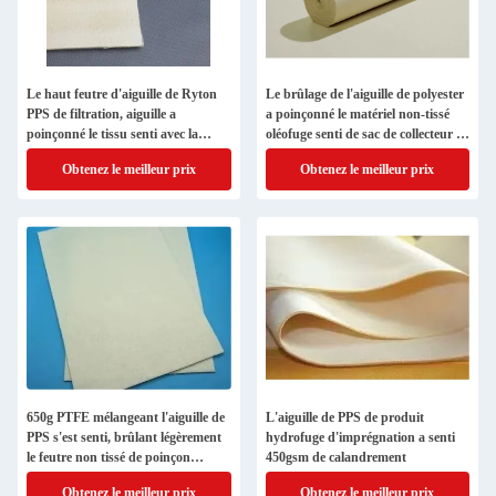
Le haut feutre d'aiguille de Ryton
Le brûlage de l'aiguille de polyester
PPS de filtration, aiguille a
a poinçonné le matériel non-tissé
poinçonné le tissu senti avec la
oléofuge senti de sac de collecteur de
membrane de PTFE
poussière
Obtenez le meilleur prix
Obtenez le meilleur prix
650g PTFE mélangeant l'aiguille de
L'aiguille de PPS de produit
PPS s'est senti, brûlant légèrement
hydrofuge d'imprégnation a senti
le feutre non tissé de poinçon
450gsm de calandrement
d'aiguille
Obtenez le meilleur prix
Obtenez le meilleur prix